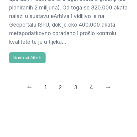
planiranih 2 milijuna). Od toga se 820.000 akata
nalazi u sustavu eArhiva i vidljivo je na
Geoportalu ISPU, dok je oko 400.000 akata
metapodatkovno obrađeno i prošlo kontrolu
kvalitete te je u tijeku…
Nastavi čitati
1
2
3
4