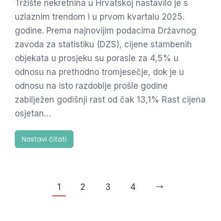
Tržište nekretnina u Hrvatskoj nastavilo je s
uzlaznim trendom i u prvom kvartalu 2025.
godine. Prema najnovijim podacima Državnog
zavoda za statistiku (DZS), cijene stambenih
objekata u prosjeku su porasle za 4,5% u
odnosu na prethodno tromjesečje, dok je u
odnosu na isto razdoblje prošle godine
zabilježen godišnji rast od čak 13,1% Rast cijena
osjetan…
Nastavi čitati
1
2
3
4