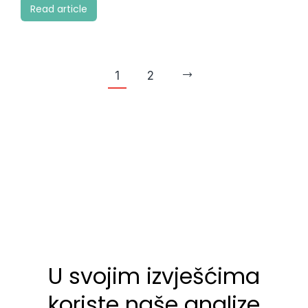
Read article
1
2
U svojim izvješćima
koriste naše analize