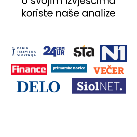
U svojim izvješćima
koriste naše analize