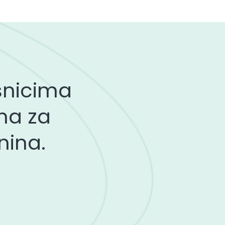
isnicima
ama za
nina.