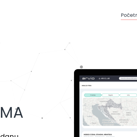
Počet
RMA
uzdanu