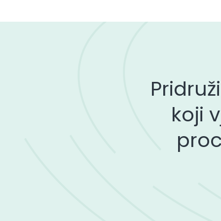
Pridruž
koji 
proc