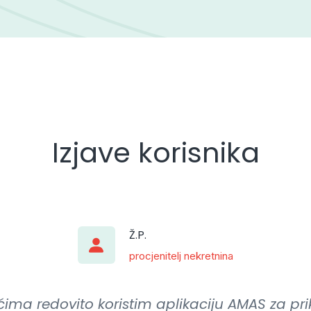
Izjave korisnika
Ž.P.
procjenitelj nekretnina
ćima redovito koristim aplikaciju AMAS za pri