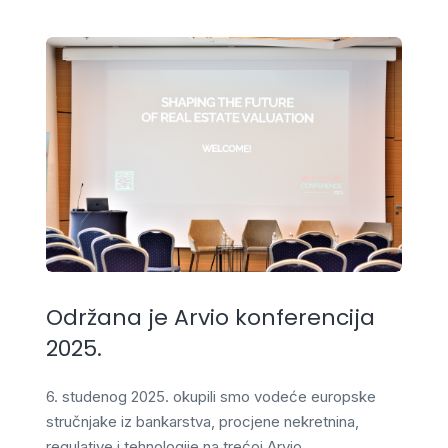
Održana je Arvio konferencija
2025.
6. studenog 2025. okupili smo vodeće europske
stručnjake iz bankarstva, procjene nekretnina,
regulative i tehnologije na trećoj Arvio…