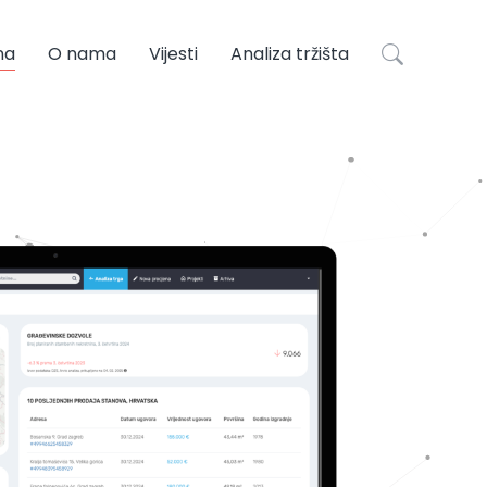
na
O nama
Vijesti
Analiza tržišta