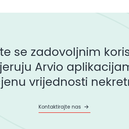
ite se zadovoljnim kor
vjeruju Arvio aplikacij
jenu vrijednosti nekret
Kontaktirajte nas